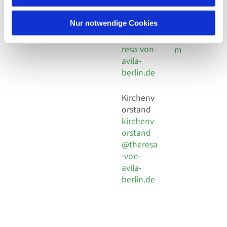
30 924 54
Social
Behaimstr. 39
18
Media
13086 Berlin
Nur notwendige Cookies
E-Mail
Impressu
info@the
resa-von-
m
avila-
berlin.de
Kirchenv
orstand
kirchenv
orstand
@theresa
-von-
avila-
berlin.de