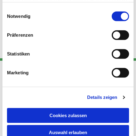
haben oder die sie im Rahmen Ihrer Nutzung der Dienste
gesammelt haben.
Einwilligungsauswahl
Notwendig
Präferenzen
Statistiken
Marketing
Adresse
Kont
Links
Akt
Details zeigen
Katholische
Datensch
Kirchengemeinde Pfarrei
utz
Telefon
Hl. Theresa von Avila Berlin
Cookies zulassen
+49 30
Datensch
Nordost
924 64 28
Leitender Pfarrer - Norbert
utz -
Fax +49
Auswahl erlauben
Pomplun