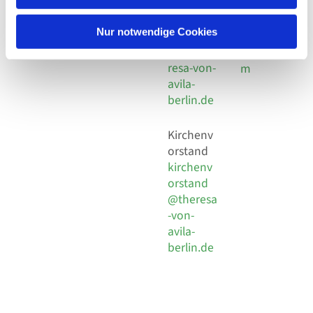
30 924 54
Social
Behaimstr. 39
18
Media
13086 Berlin
Nur notwendige Cookies
E-Mail
Impressu
info@the
resa-von-
m
avila-
berlin.de
Kirchenv
orstand
kirchenv
orstand
@theresa
-von-
avila-
berlin.de