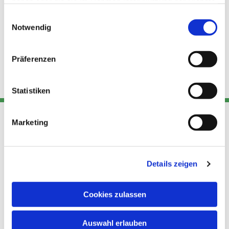
haben oder die sie im Rahmen Ihrer Nutzung der Dienste
gesammelt haben.
Einwilligungsauswahl
Notwendig
Präferenzen
Statistiken
Marketing
Adresse
Kont
Links
Akt
Details zeigen
Katholische
Datensch
Kirchengemeinde Pfarrei
utz
Telefon
Hl. Theresa von Avila Berlin
Cookies zulassen
+49 30
Datensch
Nordost
924 64 28
Leitender Pfarrer - Norbert
utz -
Fax +49
Auswahl erlauben
Pomplun