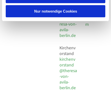
30 924 54
Social
Behaimstr. 39
18
Media
13086 Berlin
Nur notwendige Cookies
E-Mail
Impressu
info@the
resa-von-
m
avila-
berlin.de
Kirchenv
orstand
kirchenv
orstand
@theresa
-von-
avila-
berlin.de