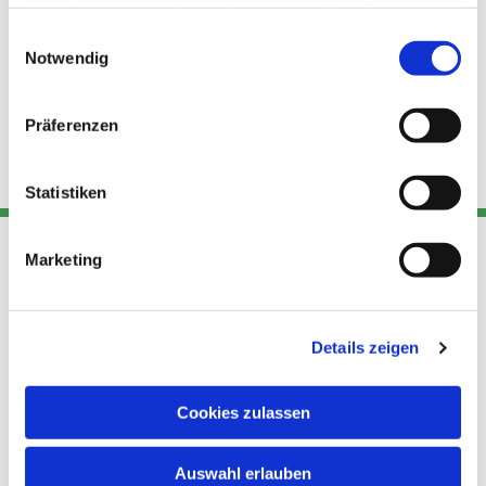
haben oder die sie im Rahmen Ihrer Nutzung der Dienste
gesammelt haben.
Einwilligungsauswahl
Notwendig
Präferenzen
Statistiken
Marketing
Adresse
Kont
Links
Akt
Details zeigen
Katholische
Datensch
Kirchengemeinde Pfarrei
utz
Telefon
Hl. Theresa von Avila Berlin
Cookies zulassen
+49 30
Datensch
Nordost
924 64 28
Leitender Pfarrer - Norbert
utz -
Fax +49
Auswahl erlauben
Pomplun