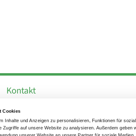
Kontakt
Telefon +49 30 924 64 28
t Cookies
Fax +49 30 924 54 18
E-Mail
info@theresa-von-avila-berlin.de
 Inhalte und Anzeigen zu personalisieren, Funktionen für sozia
e Zugriffe auf unsere Website zu analysieren. Außerdem geben w
rwendung unserer Website an unsere Partner für soziale Medien