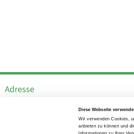
Adresse
Katholische Kirchengemeinde Pfarrei
Diese Webseite verwende
Hl. Theresa von Avila Berlin Nordost
Leitender Pfarrer - Norbert Pomplun
Wir verwenden Cookies, um
Behaimstr. 39
anbieten zu können und di
Informationen zu Ihrer Ve