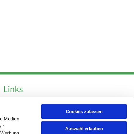
Links
Datenschutz
Cookies zulassen
Datenschutz - Social Media
le Medien
Impressum
ir
Auswahl erlauben
, Werbung