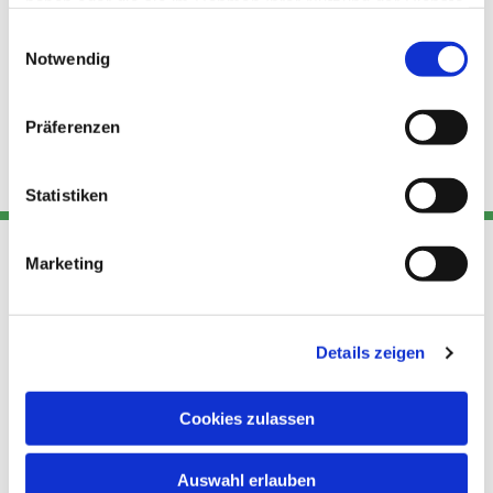
haben oder die sie im Rahmen Ihrer Nutzung der Dienste
gesammelt haben.
Einwilligungsauswahl
Notwendig
Präferenzen
Statistiken
Marketing
Adresse
Kont
Links
Akt
Details zeigen
Katholische
Datensch
Kirchengemeinde Pfarrei
utz
Telefon
Hl. Theresa von Avila Berlin
Cookies zulassen
+49 30
Datensch
Nordost
924 64 28
Leitender Pfarrer - Norbert
utz -
Fax +49
Auswahl erlauben
Pomplun