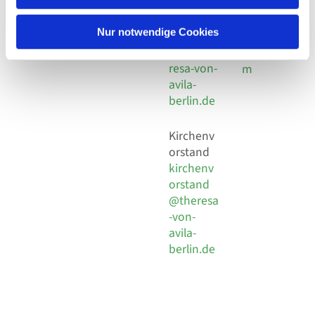
30 924 54
Social
Behaimstr. 39
18
Media
13086 Berlin
Nur notwendige Cookies
E-Mail
Impressu
info@the
resa-von-
m
avila-
berlin.de
Kirchenv
orstand
kirchenv
orstand
@theresa
-von-
avila-
berlin.de