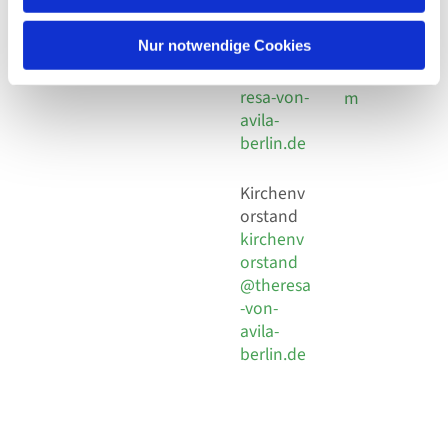
30 924 54
Social
Behaimstr. 39
18
Media
13086 Berlin
Nur notwendige Cookies
E-Mail
Impressu
info@the
resa-von-
m
avila-
berlin.de
Kirchenv
orstand
kirchenv
orstand
@theresa
-von-
avila-
berlin.de