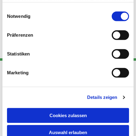
haben oder die sie im Rahmen Ihrer Nutzung der Dienste
gesammelt haben.
Einwilligungsauswahl
Notwendig
Präferenzen
Statistiken
Marketing
Adresse
Kont
Links
Akt
Details zeigen
Katholische
Datensch
Kirchengemeinde Pfarrei
utz
Telefon
Hl. Theresa von Avila Berlin
Cookies zulassen
+49 30
Datensch
Nordost
924 64 28
Leitender Pfarrer - Norbert
utz -
Fax +49
Auswahl erlauben
Pomplun