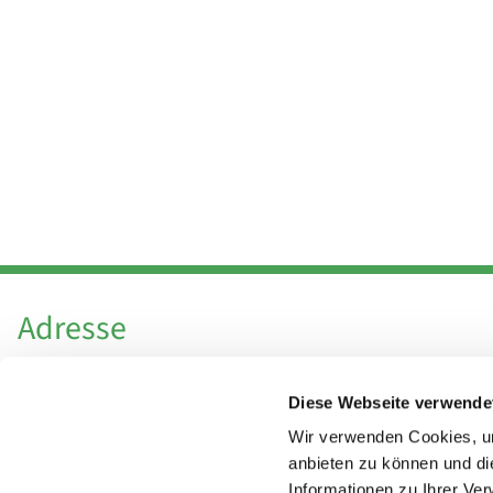
Adresse
Katholische Kirchengemeinde Pfarrei
Diese Webseite verwende
Hl. Theresa von Avila Berlin Nordost
Leitender Pfarrer - Norbert Pomplun
Wir verwenden Cookies, um
Behaimstr. 39
anbieten zu können und di
Informationen zu Ihrer Ve