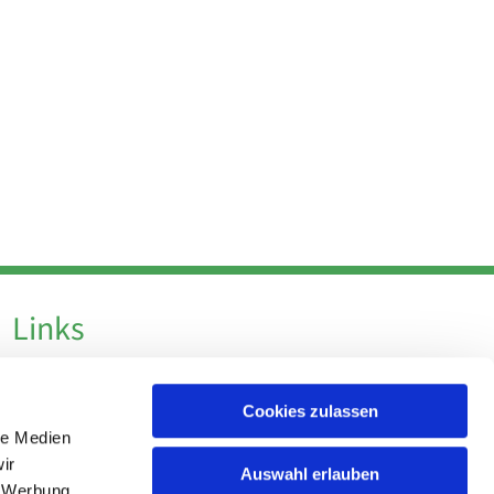
Links
Datenschutz
Cookies zulassen
Datenschutz - Social Media
le Medien
Impressum
ir
Auswahl erlauben
, Werbung