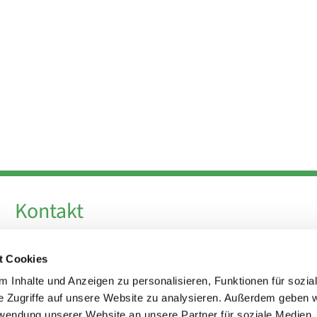
Kontakt
Telefon +49 30 924 64 28
t Cookies
Fax +49 30 924 54 18
E-Mail
info@theresa-von-avila-berlin.de
 Inhalte und Anzeigen zu personalisieren, Funktionen für sozia
e Zugriffe auf unsere Website zu analysieren. Außerdem geben w
rwendung unserer Website an unsere Partner für soziale Medien