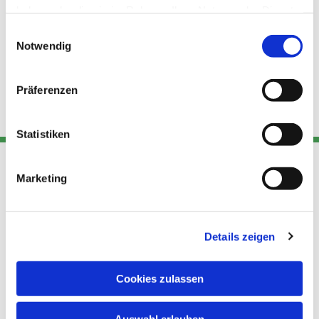
haben oder die sie im Rahmen Ihrer Nutzung der Dienste
gesammelt haben.
Einwilligungsauswahl
Notwendig
Präferenzen
Statistiken
Marketing
Adresse
Kont
Links
Akt
Katholische
Datensch
Details zeigen
Kirchengemeinde Pfarrei
utz
Telefon
Hl. Theresa von Avila
+49 30
Datensch
Cookies zulassen
Berlin Nordost
924 64
Leitender Pfarrer - Norbert
utz -
28
Pomplun
Auswahl erlauben