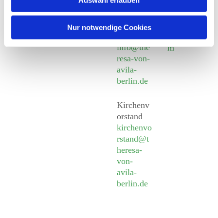
Fax +49
Social
Behaimstr. 39
30 924
Media
13086 Berlin
54 18
Nur notwendige Cookies
Impressu
E-Mail
info@the
m
resa-von-
avila-
berlin.de
Kirchenv
orstand
kirchenvo
rstand@t
heresa-
von-
avila-
berlin.de