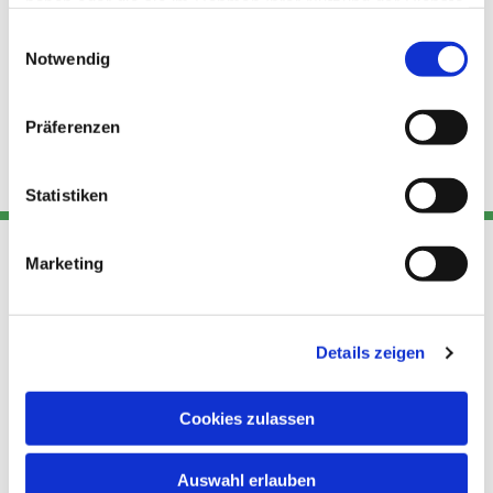
haben oder die sie im Rahmen Ihrer Nutzung der Dienste
gesammelt haben.
Einwilligungsauswahl
Notwendig
Präferenzen
Statistiken
Marketing
Adresse
Kont
Links
Akt
Details zeigen
Katholische
Datensch
Kirchengemeinde Pfarrei
utz
Telefon
Hl. Theresa von Avila Berlin
Cookies zulassen
+49 30
Datensch
Nordost
924 64 28
Leitender Pfarrer - Norbert
utz -
Fax +49
Auswahl erlauben
Pomplun