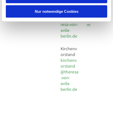
30 924 54
Social
Behaimstr. 39
18
Media
13086 Berlin
Nur notwendige Cookies
E-Mail
Impressu
info@the
resa-von-
m
avila-
berlin.de
Kirchenv
orstand
kirchenv
orstand
@theresa
-von-
avila-
berlin.de