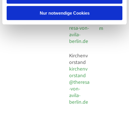
30 924 54
Social
Behaimstr. 39
18
Media
13086 Berlin
Nur notwendige Cookies
E-Mail
Impressu
info@the
resa-von-
m
avila-
berlin.de
Kirchenv
orstand
kirchenv
orstand
@theresa
-von-
avila-
berlin.de