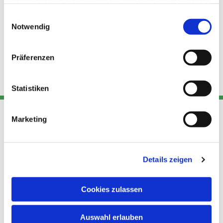
haben oder die sie im Rahmen Ihrer Nutzung der Dienste
gesammelt haben.
Einwilligungsauswahl
Notwendig
Präferenzen
Statistiken
Marketing
Adresse
Kont
Links
Akt
Details zeigen
Katholische
Datensch
Kirchengemeinde Pfarrei
utz
Telefon
Hl. Theresa von Avila Berlin
Cookies zulassen
+49 30
Datensch
Nordost
924 64 28
Leitender Pfarrer - Norbert
utz -
Fax +49
Auswahl erlauben
Pomplun