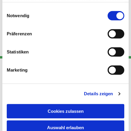
haben oder die sie im Rahmen Ihrer Nutzung der Dienste
gesammelt haben.
Einwilligungsauswahl
Notwendig
Präferenzen
Statistiken
Marketing
Adresse
Kont
Links
Akt
Details zeigen
Katholische
Datensch
Kirchengemeinde Pfarrei
utz
Telefon
Hl. Theresa von Avila Berlin
Cookies zulassen
+49 30
Datensch
Nordost
924 64 28
Leitender Pfarrer - Norbert
utz -
Fax +49
Auswahl erlauben
Pomplun