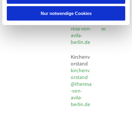
30 924 54
Social
Behaimstr. 39
18
Media
13086 Berlin
Nur notwendige Cookies
E-Mail
Impressu
info@the
resa-von-
m
avila-
berlin.de
Kirchenv
orstand
kirchenv
orstand
@theresa
-von-
avila-
berlin.de