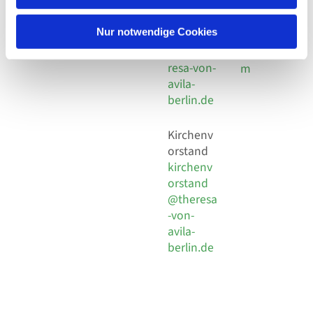
30 924 54
Social
Behaimstr. 39
18
Media
13086 Berlin
Nur notwendige Cookies
E-Mail
Impressu
info@the
resa-von-
m
avila-
berlin.de
Kirchenv
orstand
kirchenv
orstand
@theresa
-von-
avila-
berlin.de