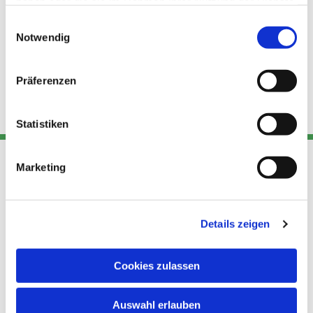
haben oder die sie im Rahmen Ihrer Nutzung der Dienste
gesammelt haben.
Einwilligungsauswahl
Notwendig
Präferenzen
Statistiken
Marketing
Adresse
Kont
Links
Akt
Details zeigen
Katholische
Datensch
Kirchengemeinde Pfarrei
utz
Telefon
Hl. Theresa von Avila Berlin
Cookies zulassen
+49 30
Datensch
Nordost
924 64 28
Leitender Pfarrer - Norbert
utz -
Fax +49
Auswahl erlauben
Pomplun