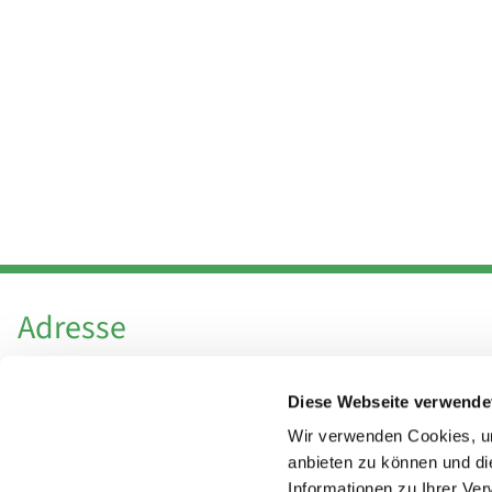
Adresse
Katholische Kirchengemeinde Pfarrei
Diese Webseite verwende
Hl. Theresa von Avila Berlin Nordost
Leitender Pfarrer - Norbert Pomplun
Wir verwenden Cookies, um
Behaimstr. 39
anbieten zu können und di
Informationen zu Ihrer Ve