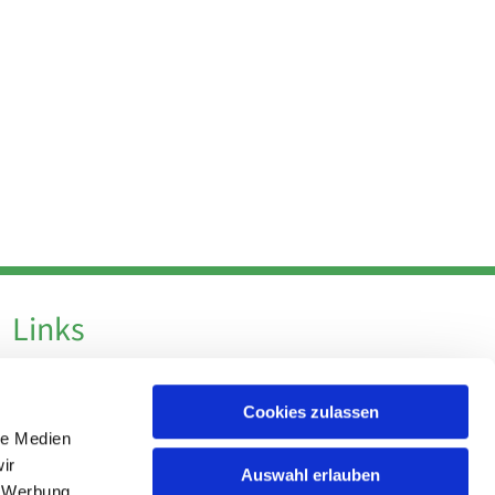
Links
Datenschutz
Cookies zulassen
Datenschutz - Social Media
le Medien
Impressum
ir
Auswahl erlauben
, Werbung