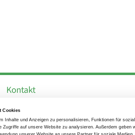
Kontakt
Telefon +49 30 924 64 28
t Cookies
Fax +49 30 924 54 18
E-Mail
info@theresa-von-avila-berlin.de
 Inhalte und Anzeigen zu personalisieren, Funktionen für sozia
e Zugriffe auf unsere Website zu analysieren. Außerdem geben w
rwendung unserer Website an unsere Partner für soziale Medien