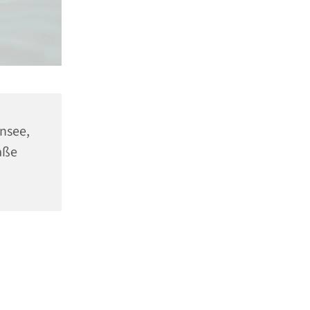
ensee,
aße