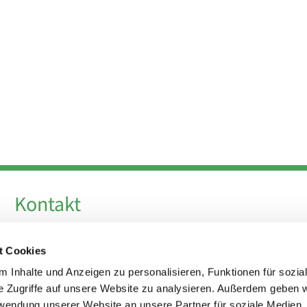
Kontakt
Telefon +49 30 924 64 28
t Cookies
Fax +49 30 924 54 18
E-Mail
info@theresa-von-avila-berlin.de
 Inhalte und Anzeigen zu personalisieren, Funktionen für sozia
e Zugriffe auf unsere Website zu analysieren. Außerdem geben w
rwendung unserer Website an unsere Partner für soziale Medien