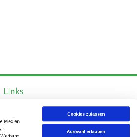
Links
Datenschutz
Cookies zulassen
Datenschutz - Social Media
le Medien
Impressum
ir
Auswahl erlauben
, Werbung