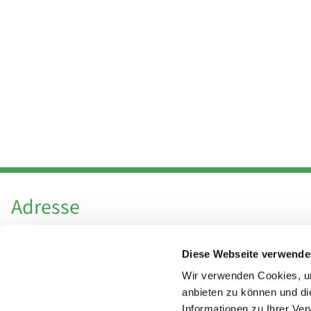
Adresse
Katholische Kirchengemeinde Pfarrei
Diese Webseite verwende
Hl. Theresa von Avila Berlin Nordost
Leitender Pfarrer - Norbert Pomplun
Wir verwenden Cookies, um
Behaimstr. 39
anbieten zu können und di
Informationen zu Ihrer Ve