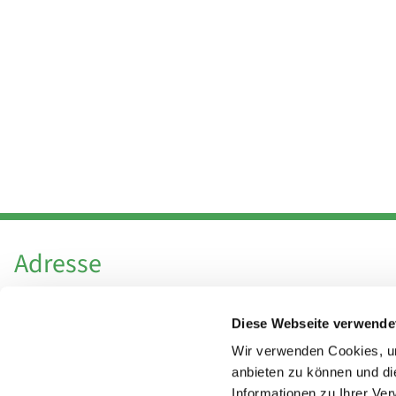
Adresse
Katholische Kirchengemeinde Pfarrei
Diese Webseite verwende
Hl. Theresa von Avila Berlin Nordost
Leitender Pfarrer - Norbert Pomplun
Wir verwenden Cookies, um
Behaimstr. 39
anbieten zu können und di
Informationen zu Ihrer Ve