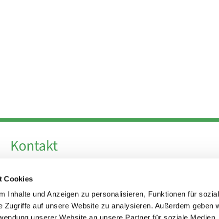
Kontakt
Telefon +49 30 924 64 28
t Cookies
Fax +49 30 924 54 18
E-Mail
info@theresa-von-avila-berlin.de
 Inhalte und Anzeigen zu personalisieren, Funktionen für sozia
e Zugriffe auf unsere Website zu analysieren. Außerdem geben w
rwendung unserer Website an unsere Partner für soziale Medien