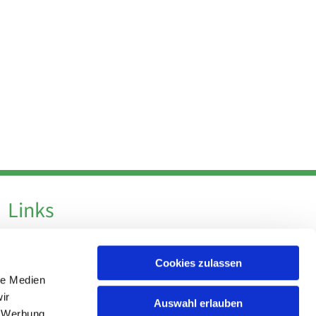
Links
Datenschutz
Cookies zulassen
Datenschutz - Social Media
le Medien
Impressum
ir
Auswahl erlauben
, Werbung