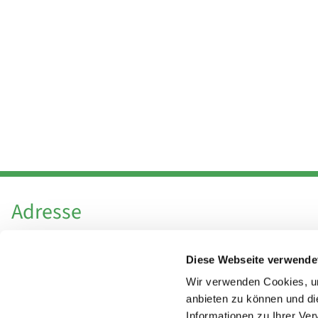
Adresse
Katholische Kirchengemeinde Pfarrei
Diese Webseite verwende
Hl. Theresa von Avila Berlin Nordost
Leitender Pfarrer - Norbert Pomplun
Wir verwenden Cookies, um
Behaimstr. 39
anbieten zu können und di
Informationen zu Ihrer Ve