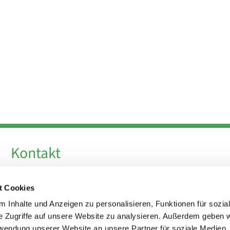
Kontakt
Telefon +49 30 924 64 28
t Cookies
Fax +49 30 924 54 18
E-Mail
info@theresa-von-avila-berlin.de
 Inhalte und Anzeigen zu personalisieren, Funktionen für sozia
e Zugriffe auf unsere Website zu analysieren. Außerdem geben w
rwendung unserer Website an unsere Partner für soziale Medien