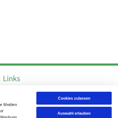
Links
Datenschutz
Cookies zulassen
Datenschutz - Social Media
le Medien
Impressum
ir
Auswahl erlauben
, Werbung