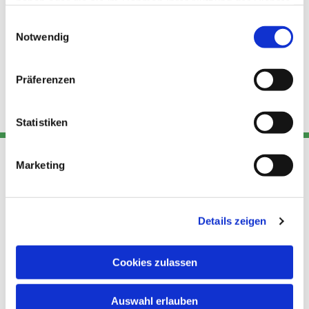
haben oder die sie im Rahmen Ihrer Nutzung der Dienste
gesammelt haben.
Einwilligungsauswahl
Notwendig
Präferenzen
Statistiken
Marketing
Adresse
Kont
Links
Akt
Details zeigen
Katholische
Datensch
Kirchengemeinde Pfarrei
utz
Telefon
Hl. Theresa von Avila Berlin
Cookies zulassen
+49 30
Datensch
Nordost
924 64 28
Leitender Pfarrer - Norbert
utz -
Fax +49
Auswahl erlauben
Pomplun