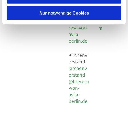
30 924 54
Social
Behaimstr. 39
18
Media
13086 Berlin
Nur notwendige Cookies
E-Mail
Impressu
info@the
resa-von-
m
avila-
berlin.de
Kirchenv
orstand
kirchenv
orstand
@theresa
-von-
avila-
berlin.de