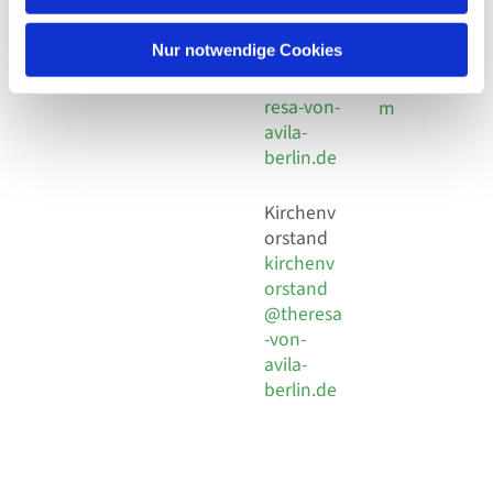
30 924 54
Social
Behaimstr. 39
18
Media
13086 Berlin
Nur notwendige Cookies
E-Mail
Impressu
info@the
resa-von-
m
avila-
berlin.de
Kirchenv
orstand
kirchenv
orstand
@theresa
-von-
avila-
berlin.de