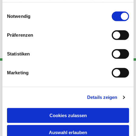
haben oder die sie im Rahmen Ihrer Nutzung der Dienste
gesammelt haben.
Einwilligungsauswahl
Notwendig
Präferenzen
Statistiken
Marketing
Adresse
Kont
Links
Akt
Details zeigen
Katholische
Datensch
Kirchengemeinde Pfarrei
utz
Telefon
Hl. Theresa von Avila Berlin
Cookies zulassen
+49 30
Datensch
Nordost
924 64 28
Leitender Pfarrer - Norbert
utz -
Fax +49
Auswahl erlauben
Pomplun