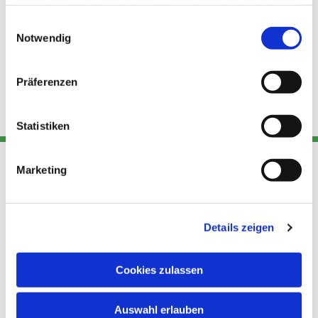
haben oder die sie im Rahmen Ihrer Nutzung der Dienste
gesammelt haben.
Einwilligungsauswahl
Notwendig
Präferenzen
Statistiken
Marketing
Adresse
Kont
Links
Akt
Details zeigen
Katholische
Datensch
Kirchengemeinde Pfarrei
utz
Telefon
Hl. Theresa von Avila Berlin
Cookies zulassen
+49 30
Datensch
Nordost
924 64 28
Leitender Pfarrer - Norbert
utz -
Fax +49
Auswahl erlauben
Pomplun