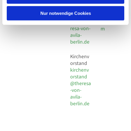
30 924 54
Social
Behaimstr. 39
18
Media
13086 Berlin
Nur notwendige Cookies
E-Mail
Impressu
info@the
resa-von-
m
avila-
berlin.de
Kirchenv
orstand
kirchenv
orstand
@theresa
-von-
avila-
berlin.de