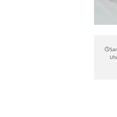
Sam
Uh