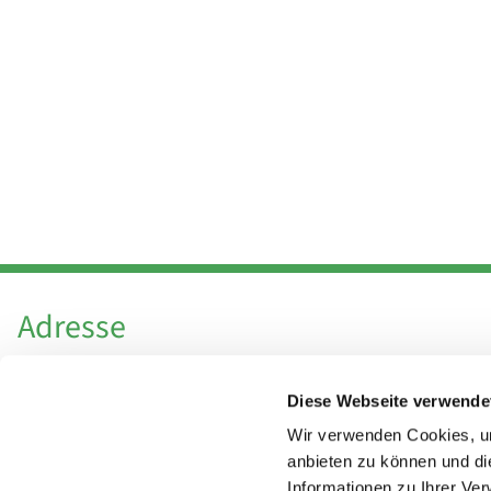
Adresse
Katholische Kirchengemeinde Pfarrei
Diese Webseite verwende
Hl. Theresa von Avila Berlin Nordost
Leitender Pfarrer - Norbert Pomplun
Wir verwenden Cookies, um
Behaimstr. 39
anbieten zu können und di
Informationen zu Ihrer Ve