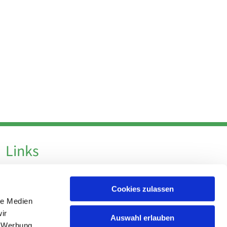
Links
Datenschutz
Cookies zulassen
Datenschutz - Social Media
le Medien
Impressum
ir
Auswahl erlauben
, Werbung