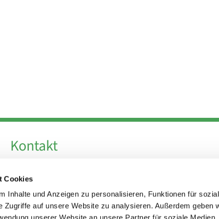
Kontakt
Telefon +49 30 924 64 28
t Cookies
Fax +49 30 924 54 18
E-Mail
info@theresa-von-avila-berlin.de
 Inhalte und Anzeigen zu personalisieren, Funktionen für sozia
e Zugriffe auf unsere Website zu analysieren. Außerdem geben w
rwendung unserer Website an unsere Partner für soziale Medien