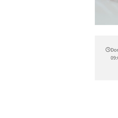
Don
09: