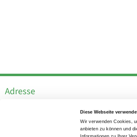
Adresse
Katholische Kirchengemeinde Pfarrei
Diese Webseite verwende
Hl. Theresa von Avila Berlin Nordost
Leitender Pfarrer - Norbert Pomplun
Wir verwenden Cookies, um
Behaimstr. 39
anbieten zu können und di
Informationen zu Ihrer Ve