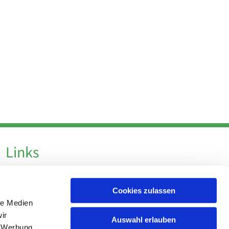
Links
Datenschutz
Cookies zulassen
Datenschutz - Social Media
le Medien
Impressum
ir
Auswahl erlauben
, Werbung