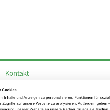
Kontakt
Telefon +49 30 924 64 28
t Cookies
Fax +49 30 924 54 18
E-Mail
info@theresa-von-avila-berlin.de
 Inhalte und Anzeigen zu personalisieren, Funktionen für sozia
e Zugriffe auf unsere Website zu analysieren. Außerdem geben w
rwendung unserer Website an unsere Partner für soziale Medien