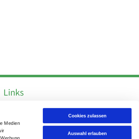
Links
Datenschutz
Cookies zulassen
Datenschutz - Social Media
le Medien
Impressum
ir
Auswahl erlauben
, Werbung