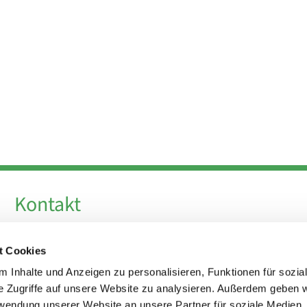
Kontakt
Telefon +49 30 924 64 28
t Cookies
Fax +49 30 924 54 18
E-Mail
info@theresa-von-avila-berlin.de
 Inhalte und Anzeigen zu personalisieren, Funktionen für sozia
e Zugriffe auf unsere Website zu analysieren. Außerdem geben w
rwendung unserer Website an unsere Partner für soziale Medien