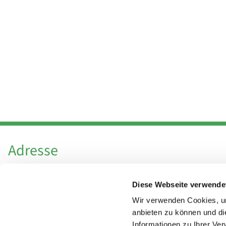
Adresse
Katholische Kirchengemeinde Pfarrei
Diese Webseite verwende
Hl. Theresa von Avila Berlin Nordost
Leitender Pfarrer - Norbert Pomplun
Wir verwenden Cookies, um
Behaimstr. 39
anbieten zu können und di
Informationen zu Ihrer Ve