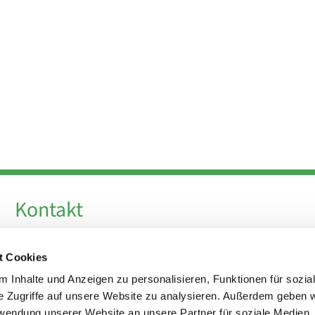
Kontakt
Telefon +49 30 924 64 28
t Cookies
Fax +49 30 924 54 18
E-Mail
info@theresa-von-avila-berlin.de
 Inhalte und Anzeigen zu personalisieren, Funktionen für sozia
e Zugriffe auf unsere Website zu analysieren. Außerdem geben w
rwendung unserer Website an unsere Partner für soziale Medien