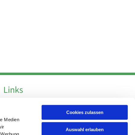
Links
Datenschutz
Cookies zulassen
Datenschutz - Social Media
le Medien
Impressum
ir
Auswahl erlauben
, Werbung