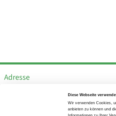
Adresse
Katholische Kirchengemeinde Pfarrei
Diese Webseite verwende
Hl. Theresa von Avila Berlin Nordost
Leitender Pfarrer - Norbert Pomplun
Wir verwenden Cookies, um
Behaimstr. 39
anbieten zu können und di
Informationen zu Ihrer Ve