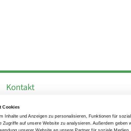
Kontakt
Telefon +49 30 924 64 28
t Cookies
Fax +49 30 924 54 18
E-Mail
info@theresa-von-avila-berlin.de
 Inhalte und Anzeigen zu personalisieren, Funktionen für sozia
e Zugriffe auf unsere Website zu analysieren. Außerdem geben w
rwendung unserer Website an unsere Partner für soziale Medien