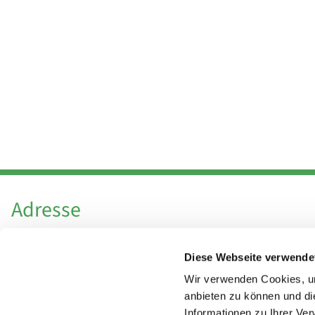
Adresse
Katholische Kirchengemeinde Pfarrei
Diese Webseite verwende
Hl. Theresa von Avila Berlin Nordost
Leitender Pfarrer - Norbert Pomplun
Wir verwenden Cookies, um
Behaimstr. 39
anbieten zu können und di
Informationen zu Ihrer Ve