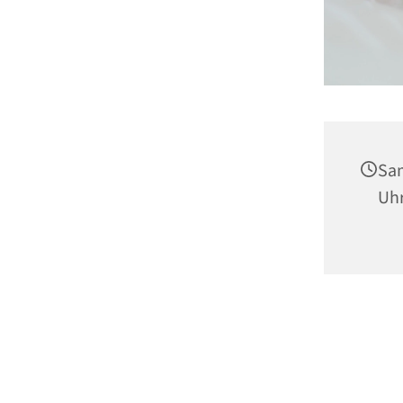
Sam
Uh