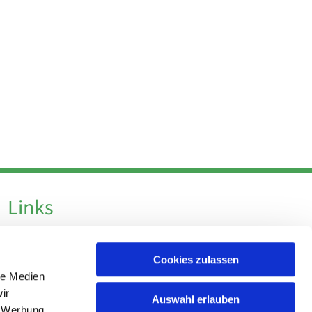
Links
Datenschutz
Cookies zulassen
Datenschutz - Social Media
le Medien
Impressum
ir
Auswahl erlauben
, Werbung