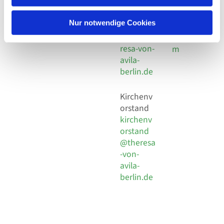
30 924 54
Social
Behaimstr. 39
18
Media
13086 Berlin
Nur notwendige Cookies
E-Mail
Impressu
info@the
resa-von-
m
avila-
berlin.de
Kirchenv
orstand
kirchenv
orstand
@theresa
-von-
avila-
berlin.de