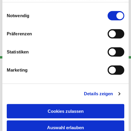
haben oder die sie im Rahmen Ihrer Nutzung der Dienste
gesammelt haben.
Einwilligungsauswahl
Notwendig
Präferenzen
Statistiken
Marketing
Adresse
Kont
Links
Akt
Details zeigen
Katholische
Datensch
Kirchengemeinde Pfarrei
utz
Telefon
Hl. Theresa von Avila Berlin
Cookies zulassen
+49 30
Datensch
Nordost
924 64 28
Leitender Pfarrer - Norbert
utz -
Fax +49
Auswahl erlauben
Pomplun