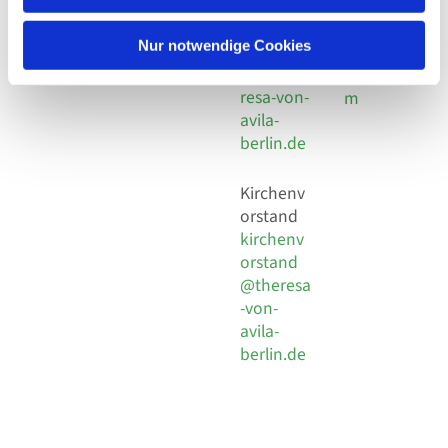
30 924 54
Social
Behaimstr. 39
18
Media
13086 Berlin
Nur notwendige Cookies
E-Mail
Impressu
info@the
resa-von-
m
avila-
berlin.de
Kirchenv
orstand
kirchenv
orstand
@theresa
-von-
avila-
berlin.de