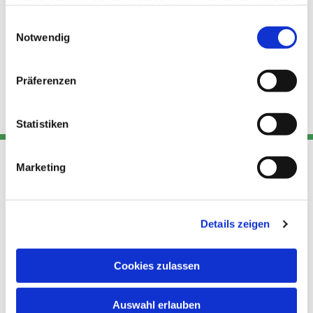
haben oder die sie im Rahmen Ihrer Nutzung der Dienste
gesammelt haben.
Einwilligungsauswahl
Notwendig
Präferenzen
Statistiken
Marketing
Adresse
Kont
Links
Akt
Details zeigen
Katholische
Datensch
Kirchengemeinde Pfarrei
utz
Telefon
Hl. Theresa von Avila Berlin
Cookies zulassen
+49 30
Datensch
Nordost
924 64 28
Leitender Pfarrer - Norbert
utz -
Fax +49
Auswahl erlauben
Pomplun