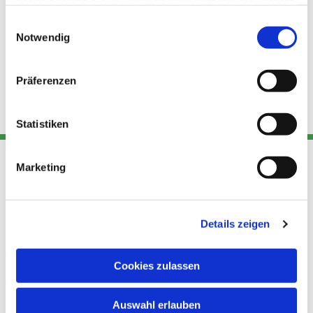
haben oder die sie im Rahmen Ihrer Nutzung der Dienste
gesammelt haben.
Einwilligungsauswahl
Notwendig
Präferenzen
Statistiken
Marketing
Adresse
Kont
Links
Akt
Details zeigen
Katholische
Datensch
Kirchengemeinde Pfarrei
utz
Telefon
Hl. Theresa von Avila Berlin
Cookies zulassen
+49 30
Datensch
Nordost
924 64 28
Leitender Pfarrer - Norbert
utz -
Fax +49
Auswahl erlauben
Pomplun