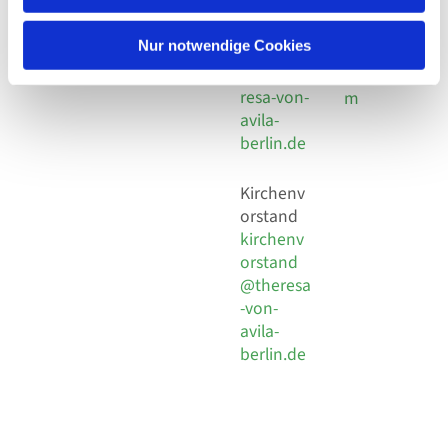
30 924 54
Social
Behaimstr. 39
18
Media
13086 Berlin
Nur notwendige Cookies
E-Mail
Impressu
info@the
resa-von-
m
avila-
berlin.de
Kirchenv
orstand
kirchenv
orstand
@theresa
-von-
avila-
berlin.de