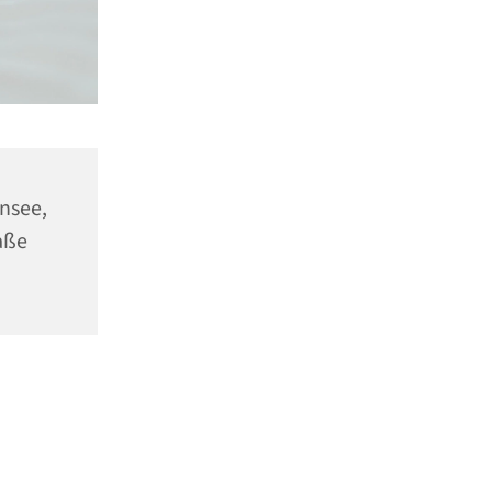
ensee,
aße