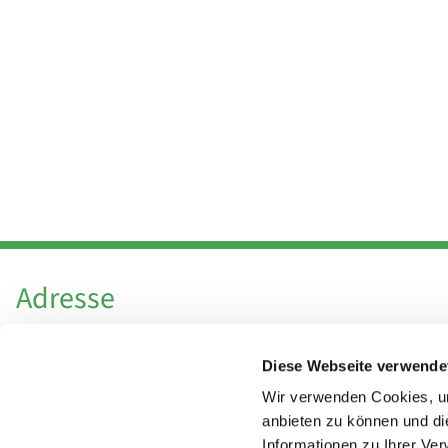
Adresse
Katholische Kirchengemeinde Pfarrei
Diese Webseite verwende
Hl. Theresa von Avila Berlin Nordost
Leitender Pfarrer - Norbert Pomplun
Wir verwenden Cookies, um
Behaimstr. 39
anbieten zu können und di
Informationen zu Ihrer Ve