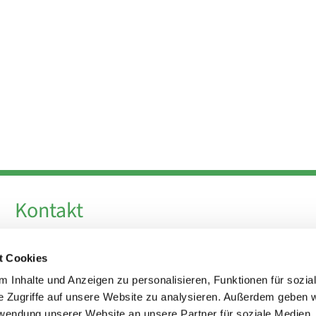
Kontakt
Telefon +49 30 924 64 28
t Cookies
Fax +49 30 924 54 18
E-Mail
info@theresa-von-avila-berlin.de
 Inhalte und Anzeigen zu personalisieren, Funktionen für sozia
e Zugriffe auf unsere Website zu analysieren. Außerdem geben w
rwendung unserer Website an unsere Partner für soziale Medien