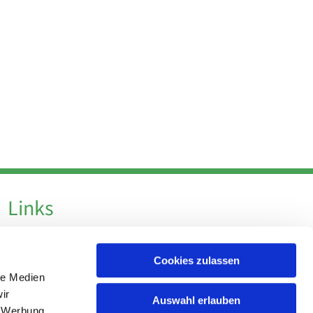
Links
Datenschutz
Cookies zulassen
Datenschutz - Social Media
le Medien
Impressum
ir
Auswahl erlauben
, Werbung