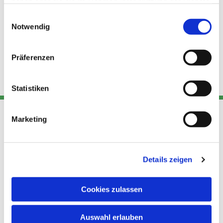
haben oder die sie im Rahmen Ihrer Nutzung der Dienste
gesammelt haben.
Einwilligungsauswahl
Notwendig
Präferenzen
Statistiken
Marketing
Adresse
Kont
Links
Akt
Details zeigen
Katholische
Datensch
Kirchengemeinde Pfarrei
utz
Telefon
Hl. Theresa von Avila Berlin
Cookies zulassen
+49 30
Datensch
Nordost
924 64 28
Leitender Pfarrer - Norbert
utz -
Fax +49
Auswahl erlauben
Pomplun