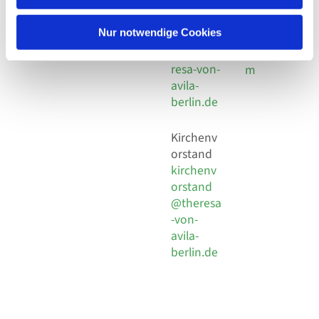
30 924 54
Social
Behaimstr. 39
18
Media
13086 Berlin
Nur notwendige Cookies
E-Mail
Impressu
info@the
resa-von-
m
avila-
berlin.de
Kirchenv
orstand
kirchenv
orstand
@theresa
-von-
avila-
berlin.de