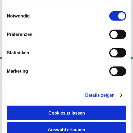
haben oder die sie im Rahmen Ihrer Nutzung der Dienste
gesammelt haben.
Einwilligungsauswahl
Notwendig
Präferenzen
Statistiken
Marketing
Adresse
Kont
Links
Akt
Details zeigen
Katholische
Datensch
Kirchengemeinde Pfarrei
utz
Telefon
Hl. Theresa von Avila Berlin
Cookies zulassen
+49 30
Datensch
Nordost
924 64 28
Leitender Pfarrer - Norbert
utz -
Fax +49
Auswahl erlauben
Pomplun