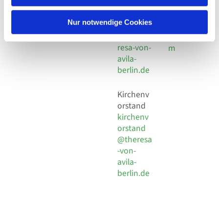
30 924 54
Social
Behaimstr. 39
18
Media
13086 Berlin
Nur notwendige Cookies
E-Mail
Impressu
info@the
resa-von-
m
avila-
berlin.de
Kirchenv
orstand
kirchenv
orstand
@theresa
-von-
avila-
berlin.de