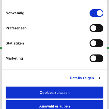
haben oder die sie im Rahmen Ihrer Nutzung der Dienste
gesammelt haben.
Einwilligungsauswahl
Notwendig
Präferenzen
Statistiken
Marketing
Adresse
Kont
Links
Akt
Details zeigen
Katholische
Datensch
Kirchengemeinde Pfarrei
utz
Telefon
Hl. Theresa von Avila Berlin
Cookies zulassen
+49 30
Datensch
Nordost
924 64 28
Leitender Pfarrer - Norbert
utz -
Fax +49
Auswahl erlauben
Pomplun