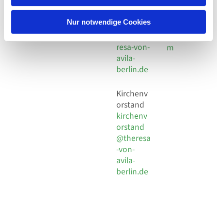
30 924 54
Social
Behaimstr. 39
18
Media
13086 Berlin
Nur notwendige Cookies
E-Mail
Impressu
info@the
resa-von-
m
avila-
berlin.de
Kirchenv
orstand
kirchenv
orstand
@theresa
-von-
avila-
berlin.de