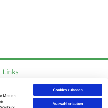
Links
Datenschutz
Cookies zulassen
Datenschutz - Social Media
le Medien
Impressum
ir
Auswahl erlauben
, Werbung