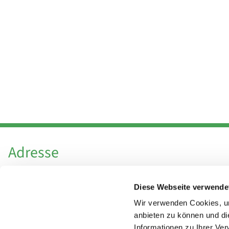
Adresse
Katholische Kirchengemeinde Pfarrei
Diese Webseite verwende
Hl. Theresa von Avila Berlin Nordost
Leitender Pfarrer - Norbert Pomplun
Wir verwenden Cookies, um
Behaimstr. 39
anbieten zu können und di
Informationen zu Ihrer Ve