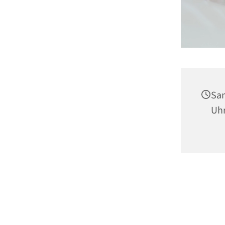
Sam
Uh