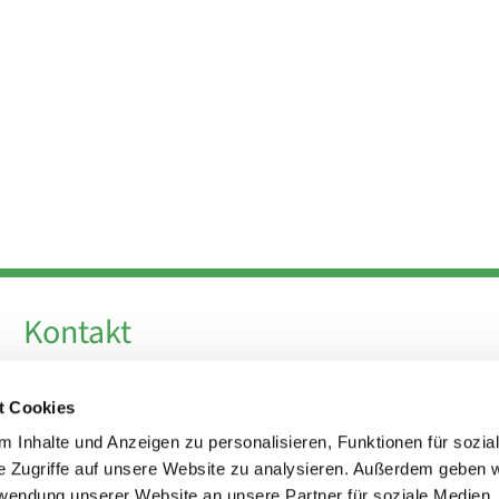
Kontakt
Telefon +49 30 924 64 28
t Cookies
Fax +49 30 924 54 18
E-Mail
info@theresa-von-avila-berlin.de
 Inhalte und Anzeigen zu personalisieren, Funktionen für sozia
e Zugriffe auf unsere Website zu analysieren. Außerdem geben w
rwendung unserer Website an unsere Partner für soziale Medien