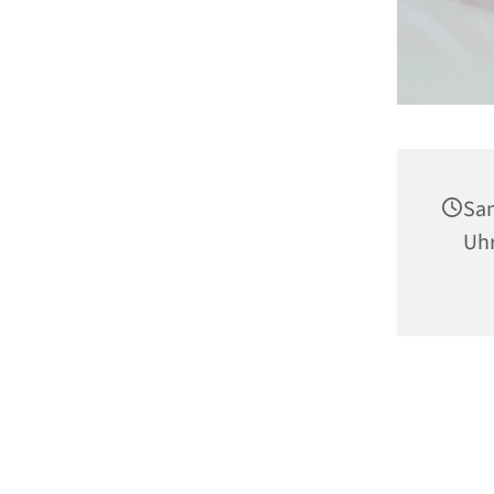
Sam
Uh