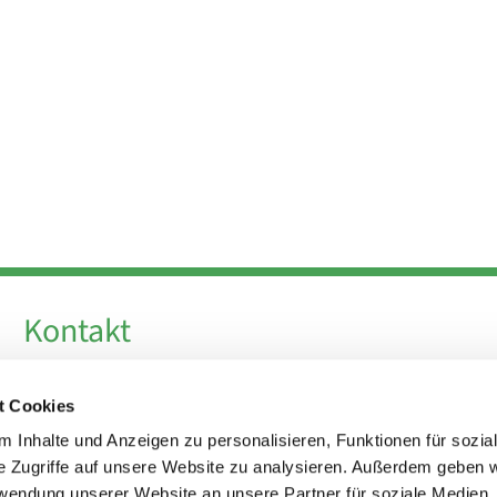
Kontakt
Telefon +49 30 924 64 28
t Cookies
Fax +49 30 924 54 18
E-Mail
info@theresa-von-avila-berlin.de
 Inhalte und Anzeigen zu personalisieren, Funktionen für sozia
e Zugriffe auf unsere Website zu analysieren. Außerdem geben w
rwendung unserer Website an unsere Partner für soziale Medien