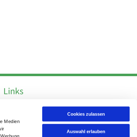
Links
Datenschutz
Cookies zulassen
Datenschutz - Social Media
le Medien
Impressum
ir
Auswahl erlauben
, Werbung