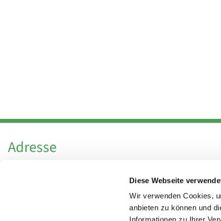
Adresse
Katholische Kirchengemeinde Pfarrei
Diese Webseite verwende
Hl. Theresa von Avila Berlin Nordost
Leitender Pfarrer - Norbert Pomplun
Wir verwenden Cookies, um
Behaimstr. 39
anbieten zu können und di
Informationen zu Ihrer Ve