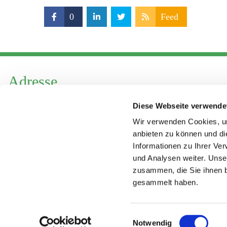
0
Feed
Adresse
Katholische Kirchengemeinde Pfarrei
Diese Webseite verwende
Hl. Theresa von Avila Berlin Nordost
Wir verwenden Cookies, um
Leitender Pfarrer - Norbert Pomplun
anbieten zu können und di
Behaimstr. 39
Informationen zu Ihrer Ve
13086 Berlin
und Analysen weiter. Unse
zusammen, die Sie ihnen b
gesammelt haben.
Einwilligungsauswahl
Notwendig