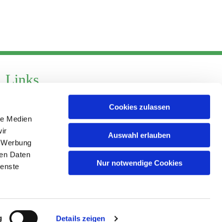
Links
Datenschutz
Cookies zulassen
Datenschutz - Social Media
le Medien
ir
Impressum
Auswahl erlauben
, Werbung
ren Daten
Nur notwendige Cookies
ienste
g
Details zeigen