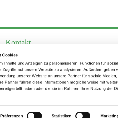
Kontakt
Telefon +49 30 924 64 28
t Cookies
Fax +49 30 924 54 18
 Inhalte und Anzeigen zu personalisieren, Funktionen für sozia
E-Mail
info@theresa-von-avila-berlin.de
e Zugriffe auf unsere Website zu analysieren. Außerdem geben w
rwendung unserer Website an unsere Partner für soziale Medien
Kirchenvorstand
re Partner führen diese Informationen möglicherweise mit weite
ereitgestellt haben oder die sie im Rahmen Ihrer Nutzung der D
kirchenvorstand@theresa-von-avila-berlin.de
ChurchDesk-Login
Präferenzen
Statistiken
Marketin