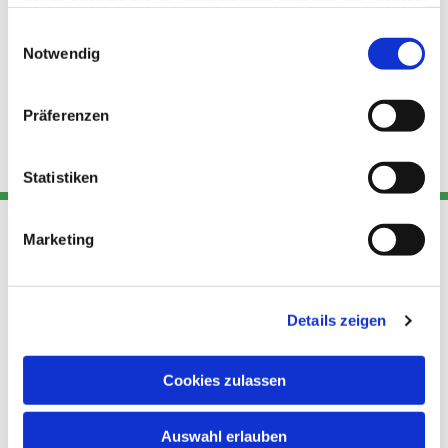
haben oder die sie im Rahmen Ihrer Nutzung der Dienste
gesammelt haben.
Einwilligungsauswahl
Notwendig
Präferenzen
Statistiken
Marketing
Adresse
Kont
Links
Akt
Details zeigen
Katholische
Datensch
Kirchengemeinde Pfarrei
utz
Telefon
Hl. Theresa von Avila Berlin
Cookies zulassen
+49 30
Datensch
Nordost
924 64 28
Leitender Pfarrer - Norbert
utz -
Fax +49
Auswahl erlauben
Pomplun