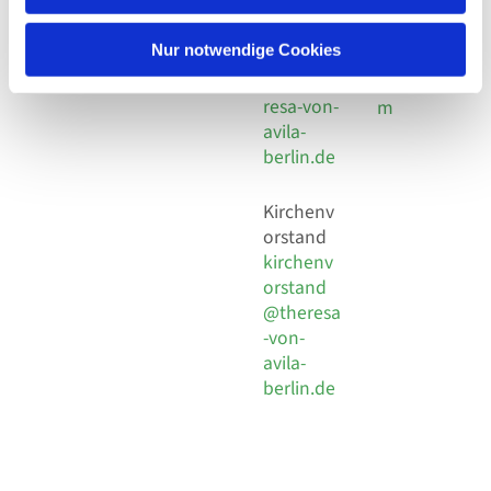
30 924 54
Social
Behaimstr. 39
18
Media
13086 Berlin
Nur notwendige Cookies
E-Mail
Impressu
info@the
resa-von-
m
avila-
berlin.de
Kirchenv
orstand
kirchenv
orstand
@theresa
-von-
avila-
berlin.de