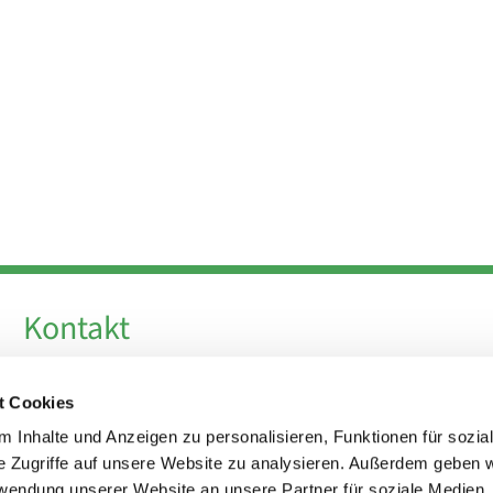
Kontakt
Telefon +49 30 924 64 28
t Cookies
Fax +49 30 924 54 18
E-Mail
info@theresa-von-avila-berlin.de
 Inhalte und Anzeigen zu personalisieren, Funktionen für sozia
e Zugriffe auf unsere Website zu analysieren. Außerdem geben w
rwendung unserer Website an unsere Partner für soziale Medien