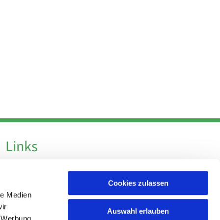
Links
Datenschutz
Cookies zulassen
Datenschutz - Social Media
le Medien
Impressum
ir
Auswahl erlauben
, Werbung