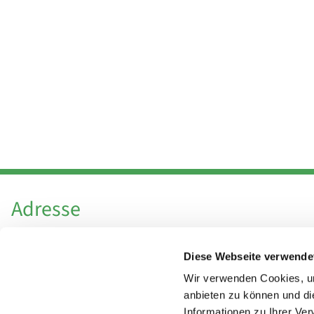
Adresse
Katholische Kirchengemeinde Pfarrei
Diese Webseite verwende
Hl. Theresa von Avila Berlin Nordost
Leitender Pfarrer - Norbert Pomplun
Wir verwenden Cookies, um
Behaimstr. 39
anbieten zu können und di
Informationen zu Ihrer Ve