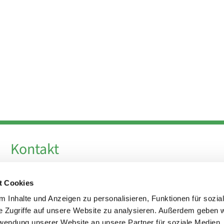
Kontakt
Telefon +49 30 924 64 28
t Cookies
Fax +49 30 924 54 18
E-Mail
info@theresa-von-avila-berlin.de
 Inhalte und Anzeigen zu personalisieren, Funktionen für sozia
e Zugriffe auf unsere Website zu analysieren. Außerdem geben w
rwendung unserer Website an unsere Partner für soziale Medien