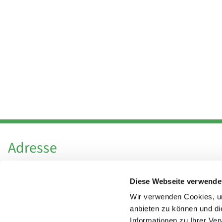
Adresse
Katholische Kirchengemeinde Pfarrei
Diese Webseite verwende
Hl. Theresa von Avila Berlin Nordost
Leitender Pfarrer - Norbert Pomplun
Wir verwenden Cookies, um
Behaimstr. 39
anbieten zu können und di
Informationen zu Ihrer Ve