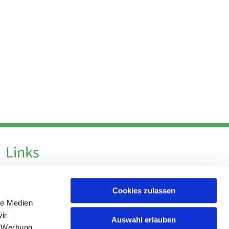
Links
Datenschutz
Cookies zulassen
Datenschutz - Social Media
le Medien
Impressum
ir
Auswahl erlauben
, Werbung