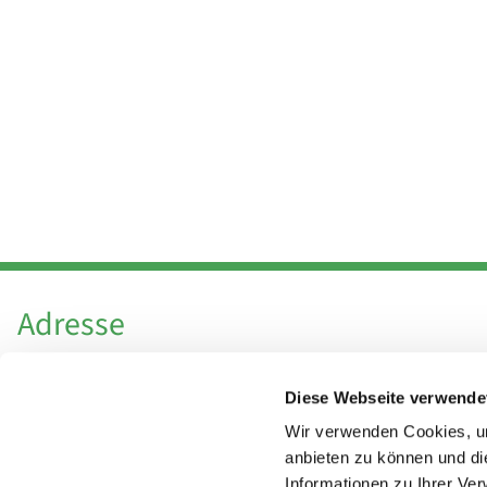
Adresse
Katholische Kirchengemeinde Pfarrei
Diese Webseite verwende
Hl. Theresa von Avila Berlin Nordost
Leitender Pfarrer - Norbert Pomplun
Wir verwenden Cookies, um
Behaimstr. 39
anbieten zu können und di
Informationen zu Ihrer Ve