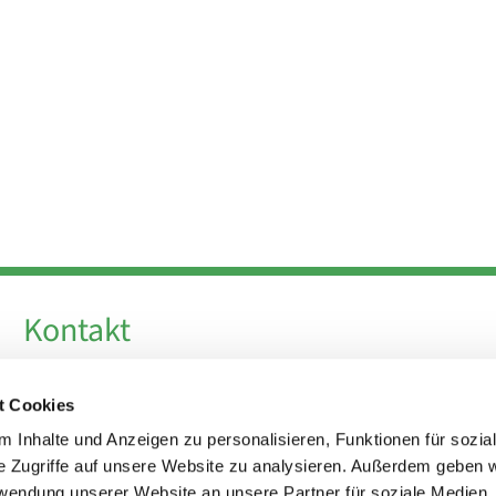
Kontakt
Telefon +49 30 924 64 28
t Cookies
Fax +49 30 924 54 18
E-Mail
info@theresa-von-avila-berlin.de
 Inhalte und Anzeigen zu personalisieren, Funktionen für sozia
e Zugriffe auf unsere Website zu analysieren. Außerdem geben w
rwendung unserer Website an unsere Partner für soziale Medien