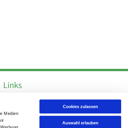
Links
Datenschutz
Cookies zulassen
Datenschutz - Social Media
le Medien
Impressum
ir
Auswahl erlauben
, Werbung