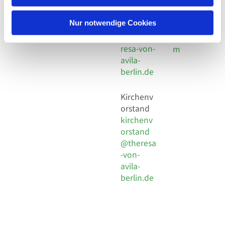
30 924 54
Social
Behaimstr. 39
18
Media
13086 Berlin
Nur notwendige Cookies
E-Mail
Impressu
info@the
resa-von-
m
avila-
berlin.de
Kirchenv
orstand
kirchenv
orstand
@theresa
-von-
avila-
berlin.de