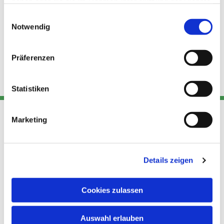
haben oder die sie im Rahmen Ihrer Nutzung der Dienste
gesammelt haben.
Einwilligungsauswahl
Notwendig
Präferenzen
Statistiken
Marketing
Adresse
Kont
Links
Akt
Details zeigen
Katholische
Datensch
Kirchengemeinde Pfarrei
utz
Telefon
Hl. Theresa von Avila Berlin
Cookies zulassen
+49 30
Datensch
Nordost
924 64 28
Leitender Pfarrer - Norbert
utz -
Fax +49
Auswahl erlauben
Pomplun