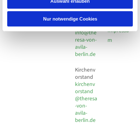
utz -
Auswahl erlauben
Fax +49
Pomplun
30 924 54
Social
Behaimstr. 39
18
Nur notwendige Cookies
Media
13086 Berlin
E-Mail
Impressu
info@the
resa-von-
m
avila-
berlin.de
Kirchenv
orstand
kirchenv
orstand
@theresa
-von-
avila-
berlin.de