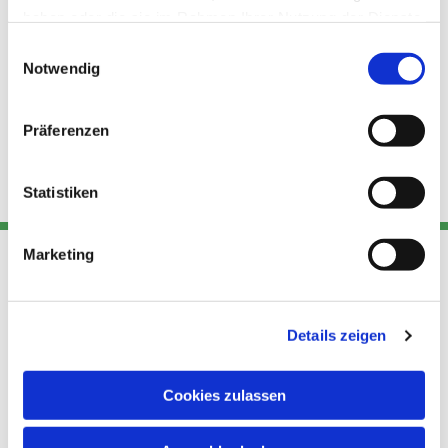
haben oder die sie im Rahmen Ihrer Nutzung der Dienste
gesammelt haben.
Einwilligungsauswahl
Notwendig
Präferenzen
Statistiken
Marketing
Adresse
Kont
Links
Akt
Details zeigen
Katholische
Datensch
Kirchengemeinde Pfarrei
utz
Telefon
Cookies zulassen
Hl. Theresa von Avila Berlin
+49 30
Datensch
Nordost
924 64 28
Leitender Pfarrer - Norbert