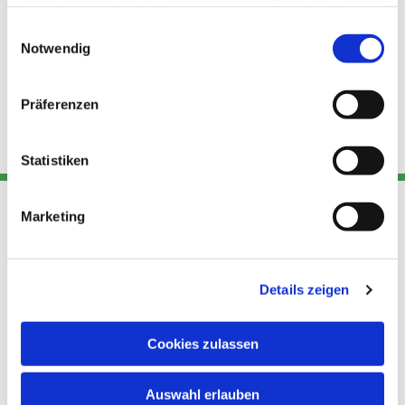
haben oder die sie im Rahmen Ihrer Nutzung der Dienste
gesammelt haben.
Einwilligungsauswahl
Notwendig
Präferenzen
Statistiken
Marketing
Adresse
Kont
Links
Akt
Details zeigen
Katholische
Datensch
Kirchengemeinde Pfarrei
utz
Telefon
Hl. Theresa von Avila Berlin
Cookies zulassen
+49 30
Datensch
Nordost
924 64 28
Leitender Pfarrer - Norbert
utz -
Fax +49
Auswahl erlauben
Pomplun