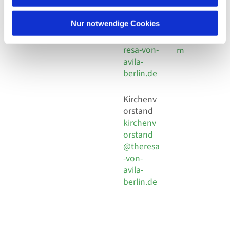
30 924 54
Social
Behaimstr. 39
18
Media
13086 Berlin
Nur notwendige Cookies
E-Mail
Impressu
info@the
resa-von-
m
avila-
berlin.de
Kirchenv
orstand
kirchenv
orstand
@theresa
-von-
avila-
berlin.de