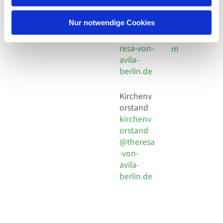
30 924 54
Social
Behaimstr. 39
18
Media
13086 Berlin
Nur notwendige Cookies
E-Mail
Impressu
info@the
resa-von-
m
avila-
berlin.de
Kirchenv
orstand
kirchenv
orstand
@theresa
-von-
avila-
berlin.de