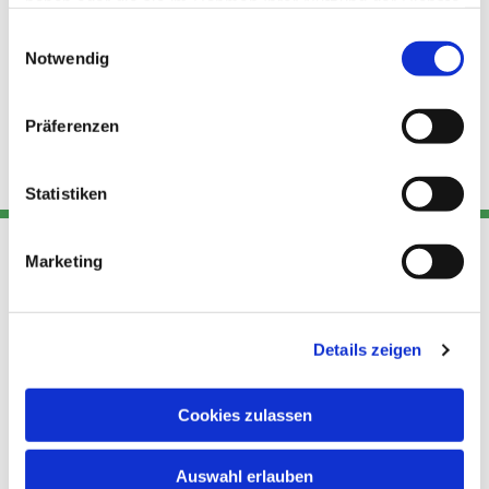
haben oder die sie im Rahmen Ihrer Nutzung der Dienste
gesammelt haben.
Einwilligungsauswahl
Notwendig
Präferenzen
Statistiken
Marketing
Adresse
Kont
Links
Akt
Details zeigen
Katholische
Datensch
Kirchengemeinde Pfarrei
utz
Telefon
Hl. Theresa von Avila Berlin
Cookies zulassen
+49 30
Datensch
Nordost
924 64 28
Leitender Pfarrer - Norbert
utz -
Fax +49
Auswahl erlauben
Pomplun