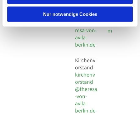
30 924 54
Social
Behaimstr. 39
18
Media
13086 Berlin
Nur notwendige Cookies
E-Mail
Impressu
info@the
resa-von-
m
avila-
berlin.de
Kirchenv
orstand
kirchenv
orstand
@theresa
-von-
avila-
berlin.de