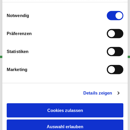
haben oder die sie im Rahmen Ihrer Nutzung der Dienste
gesammelt haben.
Einwilligungsauswahl
Notwendig
Präferenzen
Statistiken
Marketing
Adresse
Kont
Links
Akt
Details zeigen
Katholische
Datensch
Kirchengemeinde Pfarrei
utz
Telefon
Hl. Theresa von Avila Berlin
Cookies zulassen
+49 30
Datensch
Nordost
924 64 28
Leitender Pfarrer - Norbert
utz -
Fax +49
Auswahl erlauben
Pomplun