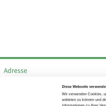
Adresse
Katholische Kirchengemeinde Pfarrei
Diese Webseite verwende
Hl. Theresa von Avila Berlin Nordost
Leitender Pfarrer - Norbert Pomplun
Wir verwenden Cookies, um
Behaimstr. 39
anbieten zu können und di
Informationen zu Ihrer Ve