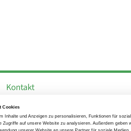
Kontakt
Telefon +49 30 924 64 28
t Cookies
Fax +49 30 924 54 18
E-Mail
info@theresa-von-avila-berlin.de
 Inhalte und Anzeigen zu personalisieren, Funktionen für sozia
e Zugriffe auf unsere Website zu analysieren. Außerdem geben w
rwendung unserer Website an unsere Partner für soziale Medien