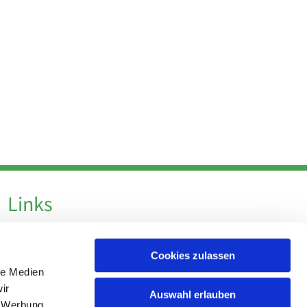
Links
Datenschutz
Cookies zulassen
Datenschutz - Social Media
le Medien
Impressum
ir
Auswahl erlauben
, Werbung