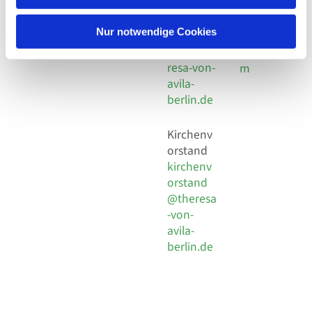
30 924 54
Social
Behaimstr. 39
18
Media
13086 Berlin
Nur notwendige Cookies
E-Mail
Impressu
info@the
resa-von-
m
avila-
berlin.de
Kirchenv
orstand
kirchenv
orstand
@theresa
-von-
avila-
berlin.de