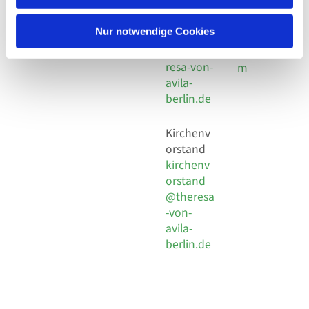
30 924 54
Social
Behaimstr. 39
18
Media
13086 Berlin
Nur notwendige Cookies
E-Mail
Impressu
info@the
resa-von-
m
avila-
berlin.de
Kirchenv
orstand
kirchenv
orstand
@theresa
-von-
avila-
berlin.de