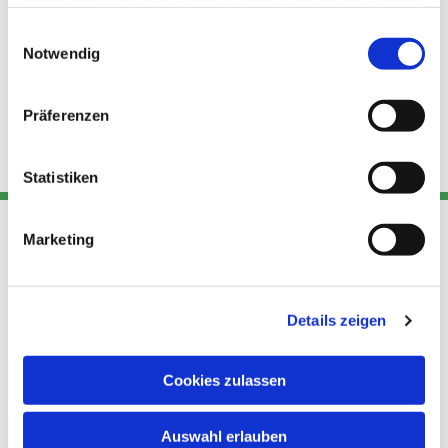
haben oder die sie im Rahmen Ihrer Nutzung der Dienste
gesammelt haben.
Einwilligungsauswahl
Notwendig
Präferenzen
Statistiken
Marketing
Adresse
Kont
Links
Akt
Details zeigen
Katholische
Datensch
Kirchengemeinde Pfarrei
utz
Telefon
Hl. Theresa von Avila Berlin
Cookies zulassen
+49 30
Datensch
Nordost
924 64 28
Leitender Pfarrer - Norbert
utz -
Fax +49
Auswahl erlauben
Pomplun