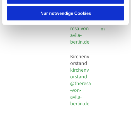
30 924 54
Social
Behaimstr. 39
18
Media
13086 Berlin
Nur notwendige Cookies
E-Mail
Impressu
info@the
resa-von-
m
avila-
berlin.de
Kirchenv
orstand
kirchenv
orstand
@theresa
-von-
avila-
berlin.de