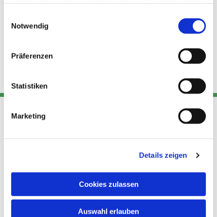
haben oder die sie im Rahmen Ihrer Nutzung der Dienste
gesammelt haben.
Einwilligungsauswahl
Notwendig
Präferenzen
Statistiken
Marketing
Adresse
Kont
Links
Akt
Details zeigen
Katholische
Datensch
Kirchengemeinde Pfarrei
utz
Telefon
Hl. Theresa von Avila Berlin
Cookies zulassen
+49 30
Datensch
Nordost
924 64 28
Leitender Pfarrer - Norbert
utz -
Fax +49
Auswahl erlauben
Pomplun