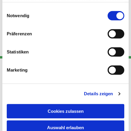
haben oder die sie im Rahmen Ihrer Nutzung der Dienste
gesammelt haben.
Einwilligungsauswahl
Notwendig
Präferenzen
Statistiken
Marketing
Adresse
Kont
Links
Akt
Details zeigen
Katholische
Datensch
Kirchengemeinde Pfarrei
utz
Telefon
Hl. Theresa von Avila Berlin
Cookies zulassen
+49 30
Datensch
Nordost
924 64 28
Leitender Pfarrer - Norbert
utz -
Fax +49
Auswahl erlauben
Pomplun