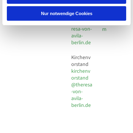
30 924 54
Social
Behaimstr. 39
18
Media
13086 Berlin
Nur notwendige Cookies
E-Mail
Impressu
info@the
resa-von-
m
avila-
berlin.de
Kirchenv
orstand
kirchenv
orstand
@theresa
-von-
avila-
berlin.de