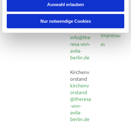
Nordost
924 64 28
Auswahl erlauben
Leitender Pfarrer - Norbert
utz -
Fax +49
Pomplun
30 924 54
Social
Behaimstr. 39
Nur notwendige Cookies
18
Media
13086 Berlin
E-Mail
Impressu
info@the
resa-von-
m
avila-
berlin.de
Kirchenv
orstand
kirchenv
orstand
@theresa
-von-
avila-
berlin.de