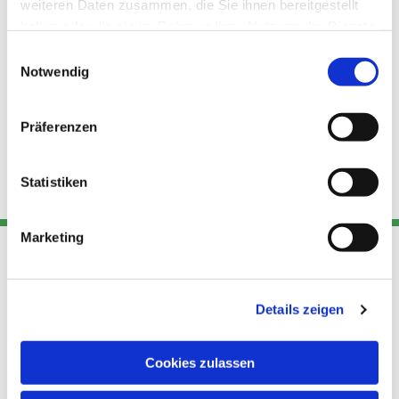
weiteren Daten zusammen, die Sie ihnen bereitgestellt
haben oder die sie im Rahmen Ihrer Nutzung der Dienste
gesammelt haben.
Einwilligungsauswahl
Notwendig
Präferenzen
Statistiken
Marketing
Adresse
Kont
Links
Details zeigen
Akt
Katholische
Datensch
Kirchengemeinde Pfarrei
Cookies zulassen
utz
Telefon
Hl. Theresa von Avila Berlin
+49 30
Datensch