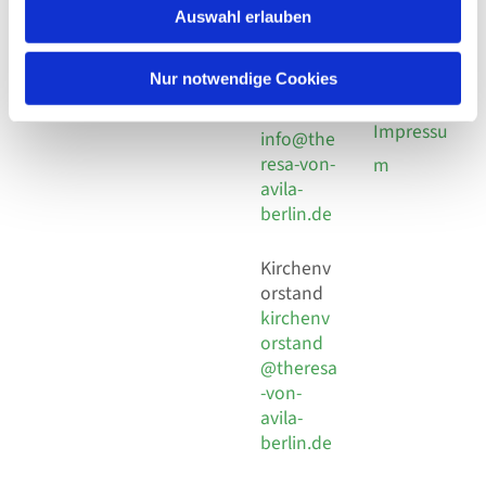
Nordost
924 64 28
Auswahl erlauben
Leitender Pfarrer - Norbert
utz -
Fax +49
Pomplun
30 924 54
Social
Behaimstr. 39
Nur notwendige Cookies
18
Media
13086 Berlin
E-Mail
Impressu
info@the
resa-von-
m
avila-
berlin.de
Kirchenv
orstand
kirchenv
orstand
@theresa
-von-
avila-
berlin.de