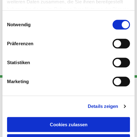
weiteren Daten zusammen, die Sie ihnen bereitgestellt
haben oder die sie im Rahmen Ihrer Nutzung der Dienste
gesammelt haben.
Einwilligungsauswahl
Notwendig
Präferenzen
Statistiken
Marketing
Adresse
Kont
Links
Details zeigen
Akt
Katholische
Datensch
Kirchengemeinde Pfarrei
Cookies zulassen
utz
Telefon
Hl. Theresa von Avila Berlin
+49 30
Datensch